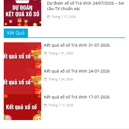
Dự đoán xổ số Trà Vinh 24/07/2026 – Soi
cầu TV chuẩn xác
Tháng 7 17, 2026
Kết Quả
Kết quả xổ số Trà Vinh 31-07-2026
Tháng 7 31, 2026
Kết quả xổ số Trà Vinh 24-07-2026
Tháng 7 24, 2026
Kết quả xổ số Trà Vinh 17-07-2026
Tháng 7 17, 2026