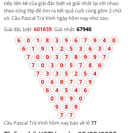
tiếp liền kề của giải đặc biệt và giải nhất lại với nhau
theo từng lớp để tìm ra kết quả cuối cùng gồm 2 chữ
số. Cầu Pascal
Trà Vinh
ngày hôm nay như sau:
601839
67940
Giải đặc biệt:
. Giải nhất:
6
0
1
8
3
9
6
7
9
4
0
6
1
9
1
2
5
3
6
3
4
7
0
0
3
7
8
9
9
7
7
0
3
0
5
7
8
6
7
3
3
5
2
5
4
0
6
8
7
7
9
6
4
5
4
6
0
9
9
0
9
8
9
7
7
Cầu Pascal
Trà Vinh
hôm nay báo về lô
77