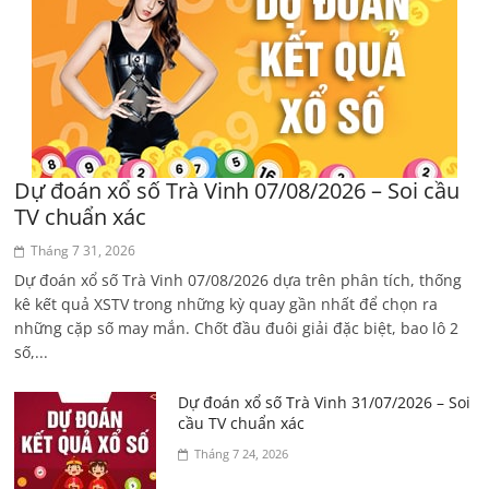
Dự đoán xổ số Trà Vinh 07/08/2026 – Soi cầu
TV chuẩn xác
Tháng 7 31, 2026
Dự đoán xổ số Trà Vinh 07/08/2026 dựa trên phân tích, thống
kê kết quả XSTV trong những kỳ quay gần nhất để chọn ra
những cặp số may mắn. Chốt đầu đuôi giải đặc biệt, bao lô 2
số,...
Dự đoán xổ số Trà Vinh 31/07/2026 – Soi
cầu TV chuẩn xác
Tháng 7 24, 2026