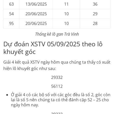
63
13/06/2025
11
36
54
20/06/2025
10
29
95
20/06/2025
10
28
Thống kê lô gan
Trà Vinh
Dự đoán
XSTV
05/09/2025 theo lô
khuyết góc
Giải 4 kết quả
XSTV
ngày hôm qua chúng ta thấy có xuất
hiện lô khuyết góc như sau:
29332
56112
Ở giải 4 có các bộ số với các góc đều là số 2, góc còn
lại là số 5 nên chúng ta có thể đánh cặp 52 – 25 cho
ngày hôm nay.