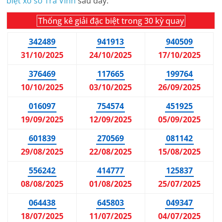
biệt xổ số
Trà Vinh
sau đây:
Thống kê giải đặc biệt trong 30 kỳ quay
342489
941913
940509
31/10/2025
24/10/2025
17/10/2025
376469
117665
199764
10/10/2025
03/10/2025
26/09/2025
016097
754574
451925
19/09/2025
12/09/2025
05/09/2025
601839
270569
081142
29/08/2025
22/08/2025
15/08/2025
556242
414777
125837
08/08/2025
01/08/2025
25/07/2025
064438
645803
049347
18/07/2025
11/07/2025
04/07/2025