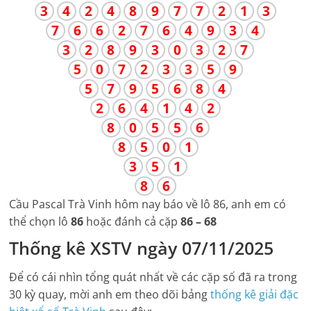
3
4
2
4
8
9
7
7
2
1
3
7
6
6
2
7
6
4
9
3
4
3
2
8
9
3
0
3
2
7
5
0
7
2
3
3
5
9
5
7
9
5
6
8
4
2
6
4
1
4
2
8
0
5
5
6
8
5
0
1
3
5
1
8
6
Cầu Pascal
Trà Vinh
hôm nay báo về lô 86, anh em có
thể chọn lô
86
hoặc đánh cả cặp
86 – 68
Thống kê
XSTV
ngày
07/11/2025
Để có cái nhìn tổng quát nhất về các cặp số đã ra trong
30 kỳ quay, mời anh em theo dõi bảng
thống kê giải đặc