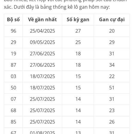
xác. Dưới đây là bảng thống kê lô gan hôm nay:
Bộ số
Về gần nhất
Số kỳ gan
Gan cự đại
96
25/04/2025
27
20
29
09/05/2025
25
29
19
27/06/2025
18
31
87
27/06/2025
18
34
03
18/07/2025
15
22
50
18/07/2025
15
51
07
25/07/2025
14
31
68
25/07/2025
14
23
85
25/07/2025
14
26
67
01/08/2025
13
31