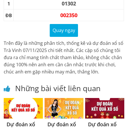
01302
1
002350
ĐB
Quay ngay
Trên đây là những phân tích, thống kê và dự đoán xổ số
Trà Vinh
07/11/2025
chi tiết nhất. Các cặp số chúng tôi
đưa ra chỉ mang tính chất tham khảo, không chắc chắn
đúng 100% nên anh em cần cân nhắc trước khi chơi,
chúc anh em gặp nhiều may mắn, thắng lớn.
Những bài viết liên quan
Dự đoán xổ
Dự đoán xổ
Dự đoán xổ