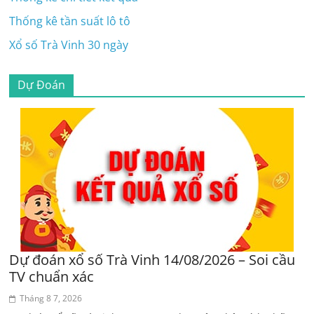
Thống kê tần suất lô tô
Xổ số Trà Vinh 30 ngày
Dự Đoán
Dự đoán xổ số Trà Vinh 14/08/2026 – Soi cầu
TV chuẩn xác
Tháng 8 7, 2026