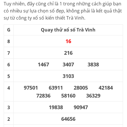
Tuy nhiên, đây cũng chỉ là 1 trong những cách giúp bạn
có nhiều sự lựa chọn số đẹp, không phải là kết quả thật
sự từ công ty xổ số kiến thiết
Trà Vinh
.
G
Quay thử xổ số
Trà Vinh
16
8
216
7
1467
3407
3838
6
3103
5
97501
63911
28005
42184
4
72836
58160
36329
19838
90947
3
64656
2