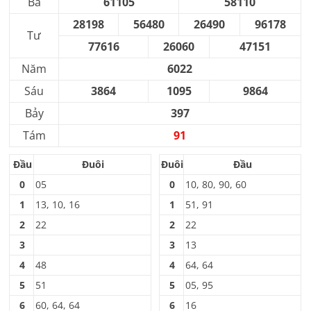
Ba
61105
58110
28198
56480
26490
96178
Tư
77616
26060
47151
Năm
6022
Sáu
3864
1095
9864
Bảy
397
Tám
91
Đầu
Đuôi
Đuôi
Đầu
0
05
0
10, 80, 90, 60
1
13, 10, 16
1
51, 91
2
22
2
22
3
3
13
4
48
4
64, 64
5
51
5
05, 95
6
60, 64, 64
6
16