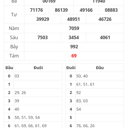
Ba
00169
11940
71176
86139
49166
08883
Tư
39929
48951
46726
Năm
7059
Sáu
7503
3454
4061
Bảy
992
Tám
69
Đầu
Đuôi
Đuôi
Đầu
0
03
0
50, 40
1
1
61, 51, 61
2
29, 26
2
92
3
39
3
83, 03
4
40
4
54
5
50, 51, 59, 54
5
6
61, 69, 66, 61, 69
6
76, 66, 26