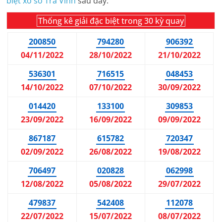
biệt xổ số
Trà Vinh
sau đây:
Thống kê giải đặc biệt trong 30 kỳ quay
200850
794280
906392
04/11/2022
28/10/2022
21/10/2022
536301
716515
048453
14/10/2022
07/10/2022
30/09/2022
014420
133100
309853
23/09/2022
16/09/2022
09/09/2022
867187
615782
720347
02/09/2022
26/08/2022
19/08/2022
706497
020828
062998
12/08/2022
05/08/2022
29/07/2022
479837
542408
112078
22/07/2022
15/07/2022
08/07/2022