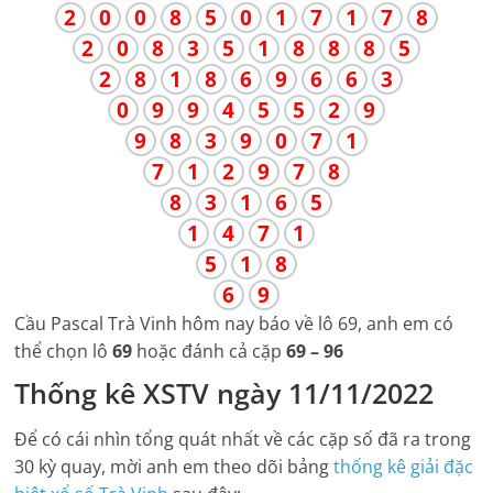
2
0
0
8
5
0
1
7
1
7
8
2
0
8
3
5
1
8
8
8
5
2
8
1
8
6
9
6
6
3
0
9
9
4
5
5
2
9
9
8
3
9
0
7
1
7
1
2
9
7
8
8
3
1
6
5
1
4
7
1
5
1
8
6
9
Cầu Pascal
Trà Vinh
hôm nay báo về lô 69, anh em có
thể chọn lô
69
hoặc đánh cả cặp
69 – 96
Thống kê
XSTV
ngày
11/11/2022
Để có cái nhìn tổng quát nhất về các cặp số đã ra trong
30 kỳ quay, mời anh em theo dõi bảng
thống kê giải đặc