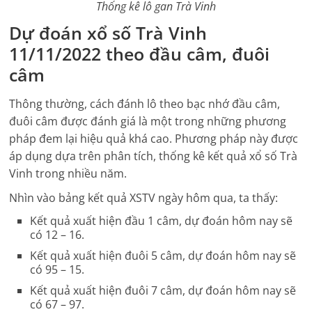
Thống kê lô gan
Trà Vinh
Dự đoán xổ số
Trà Vinh
11/11/2022
theo đầu câm, đuôi
câm
Thông thường, cách đánh lô theo bạc nhớ đầu câm,
đuôi câm được đánh giá là một trong những phương
pháp đem lại hiệu quả khá cao. Phương pháp này được
áp dụng dựa trên phân tích, thống kê kết quả xổ số
Trà
Vinh
trong nhiều năm.
Nhìn vào bảng kết quả
XSTV
ngày hôm qua, ta thấy:
Kết quả xuất hiện đầu 1 câm, dự đoán hôm nay sẽ
có 12 – 16.
Kết quả xuất hiện đuôi 5 câm, dự đoán hôm nay sẽ
có 95 – 15.
Kết quả xuất hiện đuôi 7 câm, dự đoán hôm nay sẽ
có 67 – 97.