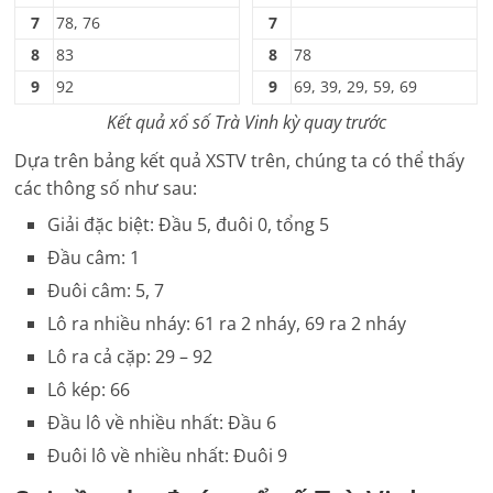
7
78, 76
7
8
83
8
78
9
92
9
69, 39, 29, 59, 69
Kết quả xổ số
Trà Vinh
kỳ quay trước
Dựa trên bảng kết quả
XSTV
trên, chúng ta có thể thấy
các thông số như sau:
Giải đặc biệt: Đầu 5, đuôi 0, tổng 5
Đầu câm: 1
Đuôi câm: 5, 7
Lô ra nhiều nháy: 61 ra 2 nháy, 69 ra 2 nháy
Lô ra cả cặp: 29 – 92
Lô kép: 66
Đầu lô về nhiều nhất: Đầu 6
Đuôi lô về nhiều nhất: Đuôi 9