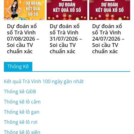
Dự đoán xổ
Dự đoán xổ
Dự đoán xổ
số Trà Vinh
số Trà Vinh
số Trà Vinh
07/08/2026 –
31/07/2026 –
24/07/2026 –
Soi cầu TV
Soi cầu TV
Soi cầu TV
chuẩn xác
chuẩn xác
chuẩn xác
Thống Kê
Kết quả Trà Vinh 100 ngày gần nhất
Thống kê GĐB
Thống kê lô câm
Thống kê lô gan
Thông kê lô rơi
Thống kê lô xiên