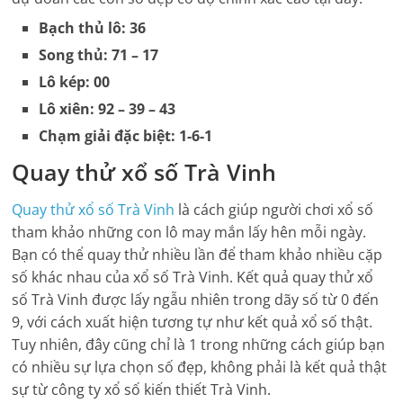
Bạch thủ lô: 36
Song thủ: 71 – 17
Lô kép: 00
Lô xiên: 92 – 39 – 43
Chạm giải đặc biệt: 1-6-1
Quay thử xổ số
Trà Vinh
Quay thử xổ số
Trà Vinh
là cách giúp người chơi xổ số
tham khảo những con lô may mắn lấy hên mỗi ngày.
Bạn có thể quay thử nhiều lần để tham khảo nhiều cặp
số khác nhau của xổ số
Trà Vinh
. Kết quả quay thử xổ
số
Trà Vinh
được lấy ngẫu nhiên trong dãy số từ 0 đến
9, với cách xuất hiện tương tự như kết quả xổ số thật.
Tuy nhiên, đây cũng chỉ là 1 trong những cách giúp bạn
có nhiều sự lựa chọn số đẹp, không phải là kết quả thật
sự từ công ty xổ số kiến thiết
Trà Vinh
.