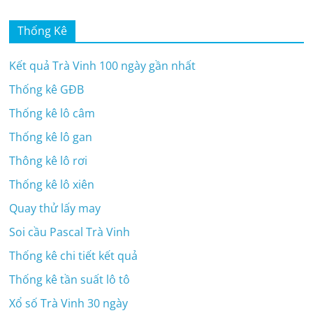
Thống Kê
Kết quả Trà Vinh 100 ngày gần nhất
Thống kê GĐB
Thống kê lô câm
Thống kê lô gan
Thông kê lô rơi
Thống kê lô xiên
Quay thử lấy may
Soi cầu Pascal Trà Vinh
Thống kê chi tiết kết quả
Thống kê tần suất lô tô
Xổ số Trà Vinh 30 ngày