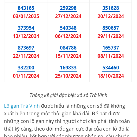
843165
259298
351628
03/01/2025
27/12/2024
20/12/2024
373954
540348
850657
13/12/2024
06/12/2024
29/11/2024
873697
084786
165737
22/11/2024
15/11/2024
08/11/2024
332200
169833
534460
01/11/2024
25/10/2024
18/10/2024
Thống kê giải đặc biệt xổ số
Trà Vinh
Lô gan
Trà Vinh
được hiểu là những con số đã không
xuất hiện trong một thời gian khá dài. Để bắt được
những con lô gan này thì người chơi cần phải tính toán
thật kỹ càng, theo dõi mốc gan cực đại của con lô đó là
bao nhiêu, kết hợp với các phương pháp soi cầu chuẩn