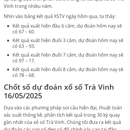
Vinh
trong nhiều năm.
Nhìn vào bảng kết quả
XSTV
ngày hôm qua, ta thấy:
Kết quả xuất hiện đầu 6 câm, dự đoán hôm nay sẽ
có 67 – 60.
Kết quả xuất hiện đuôi 3 câm, dự đoán hôm nay sẽ
có 63 – 93.
Kết quả xuất hiện đuôi 7 câm, dự đoán hôm nay sẽ
có 97 – 17.
Kết quả xuất hiện đuôi 8 câm, dự đoán hôm nay sẽ
có 78 – 68.
Chốt số dự đoán xổ số
Trà Vinh
16/05/2025
Dựa vào các phương pháp soi cầu hiện đại, thuật toán
xác suất thống kê, phân tích kết quả trong 30 kỳ quay
gần nhất của xổ số
Trà Vinh
. Chúng tôi đưa ra kết quả
dự đoán các con số đẹp có độ chính xác cao tại đây: