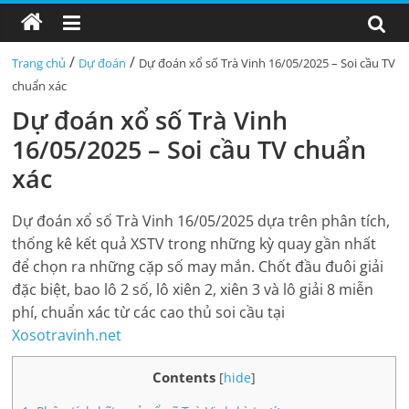
/
/
Trang chủ
Dự đoán
Dự đoán xổ số Trà Vinh 16/05/2025 – Soi cầu TV
chuẩn xác
Dự đoán xổ số Trà Vinh
16/05/2025 – Soi cầu TV chuẩn
xác
Dự đoán xổ số
Trà Vinh
16/05/2025
dựa trên phân tích,
thống kê kết quả
XSTV
trong những kỳ quay gần nhất
để chọn ra những cặp số may mắn. Chốt đầu đuôi giải
đặc biệt, bao lô 2 số, lô xiên 2, xiên 3 và lô giải 8 miễn
phí, chuẩn xác từ các cao thủ soi cầu tại
Xosotravinh.net
Contents
[
hide
]