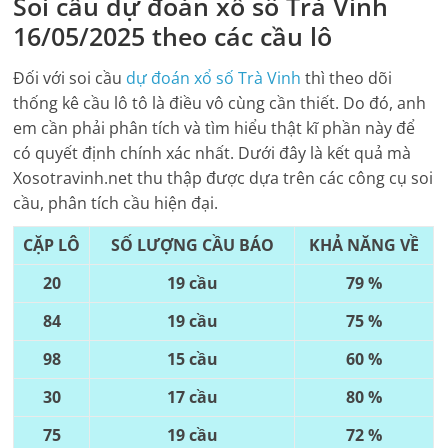
Soi cầu dự đoán xổ số
Trà Vinh
16/05/2025
theo các cầu lô
Đối với soi cầu
dự đoán xổ số
Trà Vinh
thì theo dõi
thống kê cầu lô tô là điều vô cùng cần thiết. Do đó, anh
em cần phải phân tích và tìm hiểu thật kĩ phần này để
có quyết định chính xác nhất. Dưới đây là kết quả mà
Xosotravinh.net
thu thập được dựa trên các công cụ soi
cầu, phân tích cầu hiện đại.
CẶP LÔ
SỐ LƯỢNG CẦU BÁO
KHẢ NĂNG VỀ
20
19 cầu
79 %
84
19 cầu
75 %
98
15 cầu
60 %
30
17 cầu
80 %
75
19 cầu
72 %