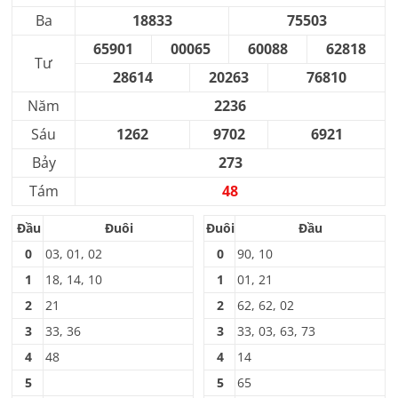
Ba
18833
75503
65901
00065
60088
62818
Tư
28614
20263
76810
Năm
2236
Sáu
1262
9702
6921
Bảy
273
Tám
48
Đầu
Đuôi
Đuôi
Đầu
0
03, 01, 02
0
90, 10
1
18, 14, 10
1
01, 21
2
21
2
62, 62, 02
3
33, 36
3
33, 03, 63, 73
4
48
4
14
5
5
65