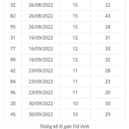
32
26/08/2022
15
22
82
26/08/2022
15
43
95
26/08/2022
15
28
31
16/09/2022
12
31
77
16/09/2022
12
33
89
16/09/2022
12
32
42
23/09/2022
11
28
84
23/09/2022
11
23
96
23/09/2022
11
20
20
30/09/2022
10
30
45
30/09/2022
10
29
Thống kê lô gan
Trà Vinh