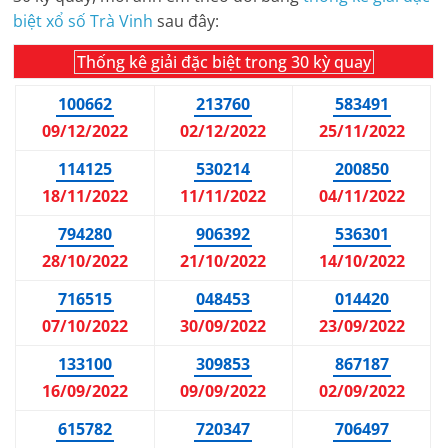
biệt xổ số
Trà Vinh
sau đây:
Thống kê giải đặc biệt trong 30 kỳ quay
100662
213760
583491
09/12/2022
02/12/2022
25/11/2022
114125
530214
200850
18/11/2022
11/11/2022
04/11/2022
794280
906392
536301
28/10/2022
21/10/2022
14/10/2022
716515
048453
014420
07/10/2022
30/09/2022
23/09/2022
133100
309853
867187
16/09/2022
09/09/2022
02/09/2022
615782
720347
706497