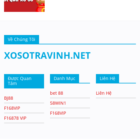
Về Chúng Tôi
XOSOTRAVINH.NET
Được Quan
Danh Mục
Liên Hệ
Tâm
bet 88
Liên Hệ
BJ88
58WIN1
F168VIP
F168VIP
F16878 VIP