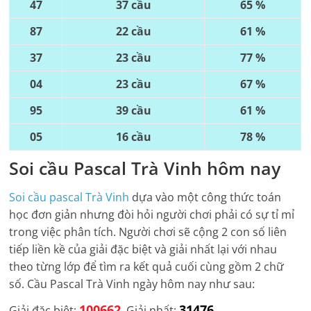
47
37 cầu
65 %
87
22 cầu
61 %
37
23 cầu
77 %
04
23 cầu
67 %
95
39 cầu
61 %
05
16 cầu
78 %
Soi cầu Pascal
Trà Vinh
hôm nay
Soi cầu pascal
Trà Vinh
dựa vào một công thức toán
học đơn giản nhưng đòi hỏi người chơi phải có sự tỉ mỉ
trong việc phân tích. Người chơi sẽ cộng 2 con số liên
tiếp liền kề của giải đặc biệt và giải nhất lại với nhau
theo từng lớp để tìm ra kết quả cuối cùng gồm 2 chữ
số. Cầu Pascal
Trà Vinh
ngày hôm nay như sau:
100662
31476
Giải đặc biệt:
. Giải nhất: