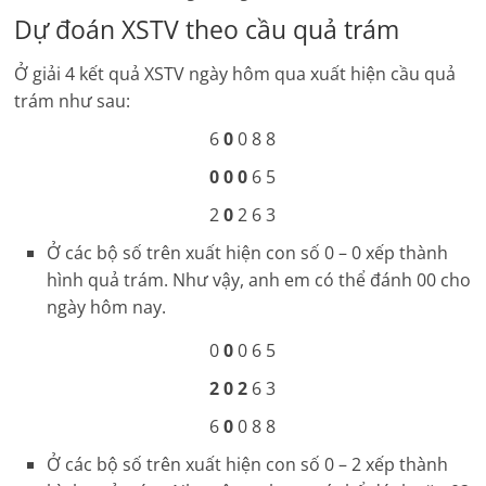
Dự đoán
XSTV
theo cầu quả trám
Ở giải 4 kết quả
XSTV
ngày hôm qua xuất hiện cầu quả
trám như sau:
6
0
0
8
8
0
0
0
6
5
2
0
2
6
3
Ở các bộ số trên xuất hiện con số 0 – 0 xếp thành
hình quả trám. Như vậy, anh em có thể đánh 00 cho
ngày hôm nay.
0
0
0
6
5
2
0
2
6
3
6
0
0
8
8
Ở các bộ số trên xuất hiện con số 0 – 2 xếp thành