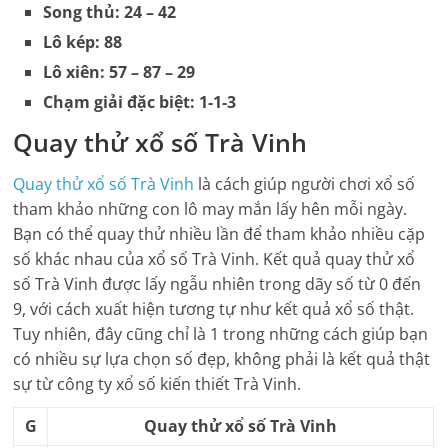
Song thủ: 24 – 42
Lô kép: 88
Lô xiên: 57 – 87 – 29
Chạm giải đặc biệt: 1-1-3
Quay thử xổ số
Trà Vinh
Quay thử xổ số
Trà Vinh
là cách giúp người chơi xổ số
tham khảo những con lô may mắn lấy hên mỗi ngày.
Bạn có thể quay thử nhiều lần để tham khảo nhiều cặp
số khác nhau của xổ số
Trà Vinh
. Kết quả quay thử xổ
số
Trà Vinh
được lấy ngẫu nhiên trong dãy số từ 0 đến
9, với cách xuất hiện tương tự như kết quả xổ số thật.
Tuy nhiên, đây cũng chỉ là 1 trong những cách giúp bạn
có nhiều sự lựa chọn số đẹp, không phải là kết quả thật
sự từ công ty xổ số kiến thiết
Trà Vinh
.
G
Quay thử xổ số
Trà Vinh