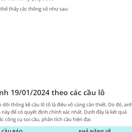
 thể thấy các thông số như sau:
inh
19/01/2024
theo các cầu lô
o dõi thống kê cầu lô tô là điều vô cùng cần thiết. Do đó, an
n này để có quyết định chính xác nhất. Dưới đây là kết quả
 công cụ soi cầu, phân tích cầu hiện đại.
 CẦU BÁO
KHẢ NĂNG VỀ