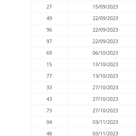
27
15/09/2023
49
22/09/2023
96
22/09/2023
97
22/09/2023
69
06/10/2023
15
13/10/2023
77
13/10/2023
33
27/10/2023
43
27/10/2023
73
27/10/2023
04
03/11/2023
48
03/11/2023