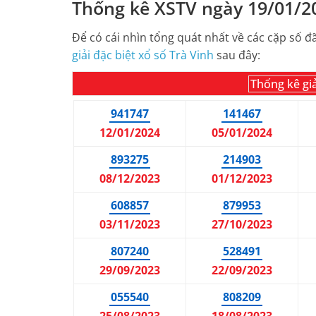
Thống kê
XSTV
ngày
19/01/2
Để có cái nhìn tổng quát nhất về các cặp số 
giải đặc biệt xổ số
Trà Vinh
sau đây:
Thống kê giả
941747
141467
12/01/2024
05/01/2024
893275
214903
08/12/2023
01/12/2023
608857
879953
03/11/2023
27/10/2023
807240
528491
29/09/2023
22/09/2023
055540
808209