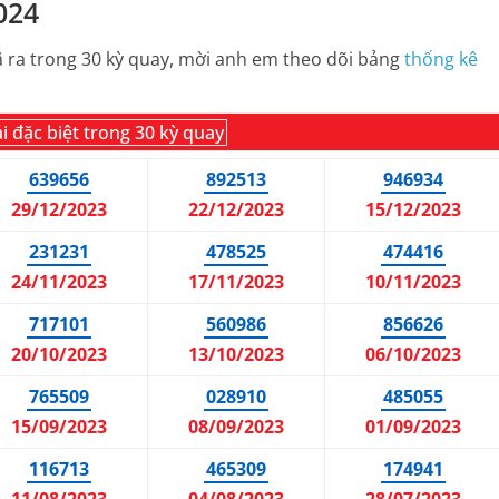
024
đã ra trong 30 kỳ quay, mời anh em theo dõi bảng
thống kê
i đặc biệt trong 30 kỳ quay
639656
892513
946934
29/12/2023
22/12/2023
15/12/2023
231231
478525
474416
24/11/2023
17/11/2023
10/11/2023
717101
560986
856626
20/10/2023
13/10/2023
06/10/2023
765509
028910
485055
15/09/2023
08/09/2023
01/09/2023
116713
465309
174941