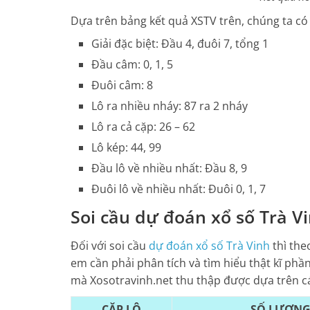
Dựa trên bảng kết quả
XSTV
trên, chúng ta có
Giải đặc biệt: Đầu 4, đuôi 7, tổng 1
Đầu câm: 0, 1, 5
Đuôi câm: 8
Lô ra nhiều nháy: 87 ra 2 nháy
Lô ra cả cặp: 26 – 62
Lô kép: 44, 99
Đầu lô về nhiều nhất: Đầu 8, 9
Đuôi lô về nhiều nhất: Đuôi 0, 1, 7
Soi cầu dự đoán xổ số
Trà V
Đối với soi cầu
dự đoán xổ số
Trà Vinh
thì the
em cần phải phân tích và tìm hiểu thật kĩ phầ
mà
Xosotravinh.net
thu thập được dựa trên các
CẶP LÔ
SỐ LƯỢNG