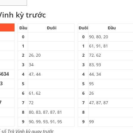
Vinh
kỳ trước
Đầu
Đuôi
Đuôi
Đầu
0
0
90, 80, 20
1
1
61, 91, 81
2
26, 20
2
72, 62
3
34
3
83, 93
5634
4
47, 44
4
44, 34
3
5
5
95
6
61, 62
6
26
7
7
72
7
47, 87, 87
8
80, 83, 87, 87, 81
8
9
90, 99, 93, 91, 95
9
99
ổ số
Trà Vinh
kỳ quay trước