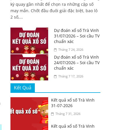
kỳ quay gần nhất để chọn ra những cặp số
may mắn. Chốt đầu đuôi giải đặc biệt, bao lô
2 số,...
Dự đoán xổ số Trà Vinh
31/07/2026 – Soi cầu TV
chuẩn xác
Tháng 7 24, 2026
Dự đoán xổ số Trà Vinh
24/07/2026 – Soi cầu TV
chuẩn xác
Tháng 7 17, 2026
Kết Quả
Kết quả xổ số Trà Vinh
h
31-07-2026
Tháng 7 31, 2026
Kết quả xổ số Trà Vinh