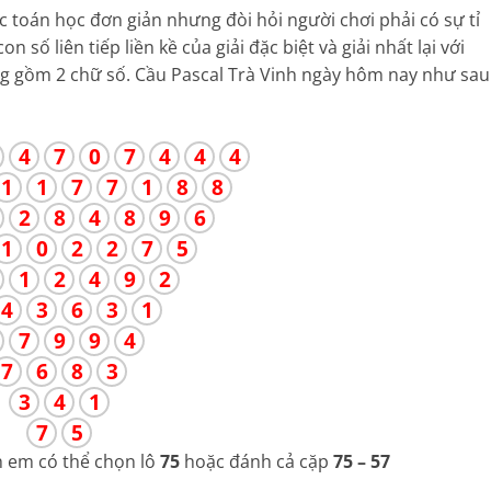
toán học đơn giản nhưng đòi hỏi người chơi phải có sự tỉ
n số liên tiếp liền kề của giải đặc biệt và giải nhất lại với
ng gồm 2 chữ số. Cầu Pascal
Trà Vinh
ngày hôm nay như sau
4
7
0
7
4
4
4
1
1
7
7
1
8
8
2
8
4
8
9
6
1
0
2
2
7
5
1
2
4
9
2
4
3
6
3
1
7
9
9
4
7
6
8
3
3
4
1
7
5
h em có thể chọn lô
75
hoặc đánh cả cặp
75 – 57