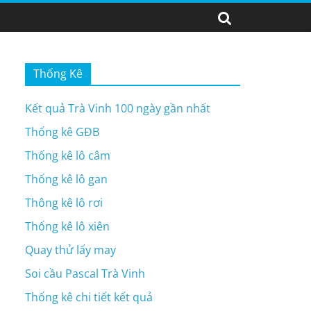
Thống Kê
Kết quả Trà Vinh 100 ngày gần nhất
Thống kê GĐB
Thống kê lô câm
Thống kê lô gan
Thông kê lô rơi
Thống kê lô xiên
Quay thử lấy may
Soi cầu Pascal Trà Vinh
Thống kê chi tiết kết quả