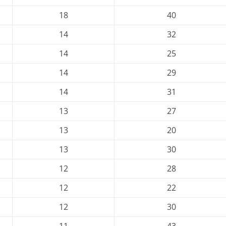
18
40
14
32
14
25
14
29
14
31
13
27
13
20
13
30
12
28
12
22
12
30