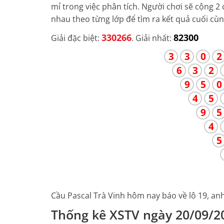
mỉ trong việc phân tích. Người chơi sẽ cộng 2 co
nhau theo từng lớp để tìm ra kết quả cuối cù
330266
82300
Giải đặc biệt:
. Giải nhất:
3
3
0
2
6
3
2
9
5
0
4
5
9
5
4
5
Cầu Pascal
Trà Vinh
hôm nay báo về lô 19, an
Thống kê
XSTV
ngày
20/09/2