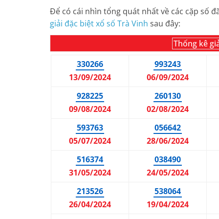
Để có cái nhìn tổng quát nhất về các cặp số 
giải đặc biệt xổ số
Trà Vinh
sau đây:
Thống kê giả
330266
993243
13/09/2024
06/09/2024
928225
260130
09/08/2024
02/08/2024
593763
056642
05/07/2024
28/06/2024
516374
038490
31/05/2024
24/05/2024
213526
538064
26/04/2024
19/04/2024