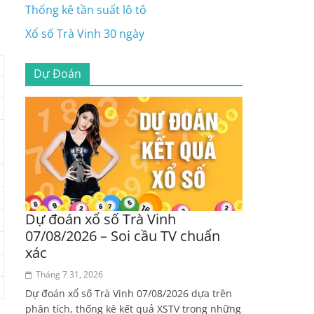
Thống kê tần suất lô tô
Xổ số Trà Vinh 30 ngày
Dự Đoán
Dự đoán xổ số Trà Vinh
07/08/2026 – Soi cầu TV chuẩn
xác
Tháng 7 31, 2026
Dự đoán xổ số Trà Vinh 07/08/2026 dựa trên
phân tích, thống kê kết quả XSTV trong những