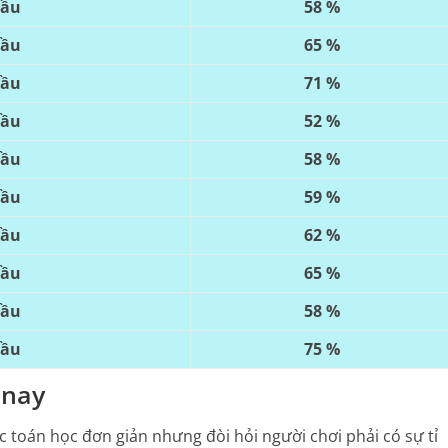
cầu
58 %
cầu
65 %
cầu
71 %
cầu
52 %
cầu
58 %
cầu
59 %
cầu
62 %
cầu
65 %
cầu
58 %
cầu
75 %
nay
toán học đơn giản nhưng đòi hỏi người chơi phải có sự tỉ