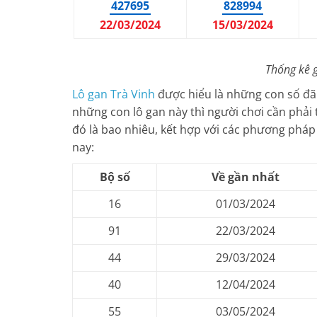
427695
828994
22/03/2024
15/03/2024
Thống kê g
Lô gan
Trà Vinh
được hiểu là những con số đã 
những con lô gan này thì người chơi cần phải 
đó là bao nhiêu, kết hợp với các phương pháp
nay:
Bộ số
Về gần nhất
16
01/03/2024
91
22/03/2024
44
29/03/2024
40
12/04/2024
55
03/05/2024