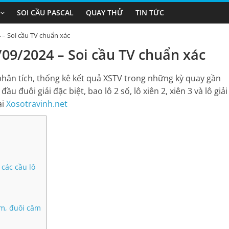
SOI CẦU PASCAL
QUAY THỬ
TIN TỨC
 – Soi cầu TV chuẩn xác
/09/2024 – Soi cầu TV chuẩn xác
hân tích, thống kê kết quả
XSTV
trong những kỳ quay gần
đuôi giải đặc biệt, bao lô 2 số, lô xiên 2, xiên 3 và lô giải
ại
Xosotravinh.net
 các cầu lô
âm, đuôi câm