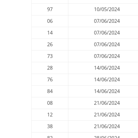
97
10/05/2024
06
07/06/2024
14
07/06/2024
26
07/06/2024
73
07/06/2024
28
14/06/2024
76
14/06/2024
84
14/06/2024
08
21/06/2024
12
21/06/2024
38
21/06/2024