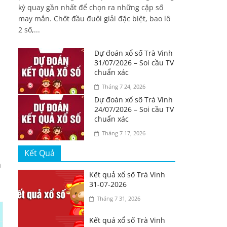
kỳ quay gần nhất để chọn ra những cặp số
may mắn. Chốt đầu đuôi giải đặc biệt, bao lô
2 số,...
Dự đoán xổ số Trà Vinh
31/07/2026 – Soi cầu TV
chuẩn xác
Tháng 7 24, 2026
Dự đoán xổ số Trà Vinh
24/07/2026 – Soi cầu TV
chuẩn xác
Tháng 7 17, 2026
Kết Quả
h
Kết quả xổ số Trà Vinh
31-07-2026
Tháng 7 31, 2026
Kết quả xổ số Trà Vinh