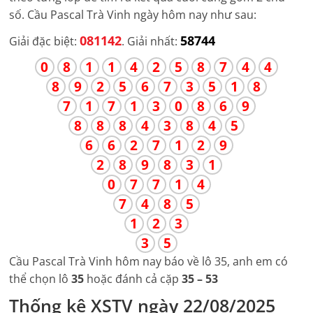
số. Cầu Pascal
Trà Vinh
ngày hôm nay như sau:
081142
58744
Giải đặc biệt:
. Giải nhất:
0
8
1
1
4
2
5
8
7
4
4
8
9
2
5
6
7
3
5
1
8
7
1
7
1
3
0
8
6
9
8
8
8
4
3
8
4
5
6
6
2
7
1
2
9
2
8
9
8
3
1
0
7
7
1
4
7
4
8
5
1
2
3
3
5
Cầu Pascal
Trà Vinh
hôm nay báo về lô 35, anh em có
thể chọn lô
35
hoặc đánh cả cặp
35 – 53
Thống kê
XSTV
ngày
22/08/2025