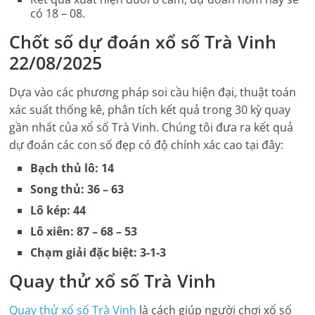
có 18 – 08.
Chốt số dự đoán xổ số
Trà Vinh
22/08/2025
Dựa vào các phương pháp soi cầu hiện đại, thuật toán
xác suất thống kê, phân tích kết quả trong 30 kỳ quay
gần nhất của xổ số
Trà Vinh
. Chúng tôi đưa ra kết quả
dự đoán các con số đẹp có độ chính xác cao tại đây:
Bạch thủ lô: 14
Song thủ: 36 – 63
Lô kép: 44
Lô xiên: 87 – 68 – 53
Chạm giải đặc biệt: 3-1-3
Quay thử xổ số
Trà Vinh
Quay thử xổ số
Trà Vinh
là cách giúp người chơi xổ số