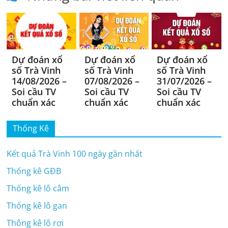
Dự đoán xổ
Dự đoán xổ
Dự đoán xổ
số Trà Vinh
số Trà Vinh
số Trà Vinh
14/08/2026 –
07/08/2026 –
31/07/2026 –
Soi cầu TV
Soi cầu TV
Soi cầu TV
chuẩn xác
chuẩn xác
chuẩn xác
Thống Kê
Kết quả Trà Vinh 100 ngày gần nhất
Thống kê GĐB
Thống kê lô câm
Thống kê lô gan
Thông kê lô rơi