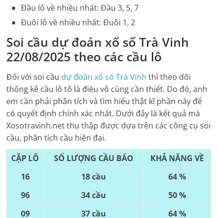
Đầu lô về nhiều nhất: Đầu 3, 5, 7
Đuôi lô về nhiều nhất: Đuôi 1, 2
Soi cầu dự đoán xổ số
Trà Vinh
22/08/2025
theo các cầu lô
Đối với soi cầu
dự đoán xổ số
Trà Vinh
thì theo dõi
thống kê cầu lô tô là điều vô cùng cần thiết. Do đó, anh
em cần phải phân tích và tìm hiểu thật kĩ phần này để
có quyết định chính xác nhất. Dưới đây là kết quả mà
Xosotravinh.net
thu thập được dựa trên các công cụ soi
cầu, phân tích cầu hiện đại.
CẶP LÔ
SỐ LƯỢNG CẦU BÁO
KHẢ NĂNG VỀ
16
18 cầu
64 %
96
34 cầu
50 %
09
37 cầu
64 %