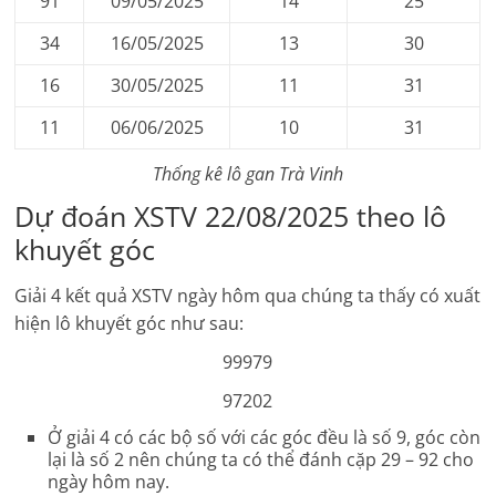
91
09/05/2025
14
25
34
16/05/2025
13
30
16
30/05/2025
11
31
11
06/06/2025
10
31
Thống kê lô gan
Trà Vinh
Dự đoán
XSTV
22/08/2025 theo lô
khuyết góc
Giải 4 kết quả
XSTV
ngày hôm qua chúng ta thấy có xuất
hiện lô khuyết góc như sau:
99979
97202
Ở giải 4 có các bộ số với các góc đều là số 9, góc còn
lại là số 2 nên chúng ta có thể đánh cặp 29 – 92 cho
ngày hôm nay.