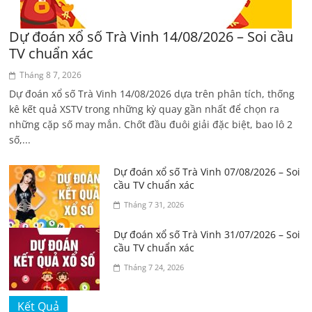
Dự đoán xổ số Trà Vinh 14/08/2026 – Soi cầu
TV chuẩn xác
Tháng 8 7, 2026
Dự đoán xổ số Trà Vinh 14/08/2026 dựa trên phân tích, thống
kê kết quả XSTV trong những kỳ quay gần nhất để chọn ra
những cặp số may mắn. Chốt đầu đuôi giải đặc biệt, bao lô 2
số,...
Dự đoán xổ số Trà Vinh 07/08/2026 – Soi
cầu TV chuẩn xác
Tháng 7 31, 2026
Dự đoán xổ số Trà Vinh 31/07/2026 – Soi
cầu TV chuẩn xác
Tháng 7 24, 2026
Kết Quả