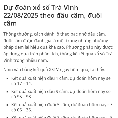
Dự đoán xổ số
Trà Vinh
22/08/2025
theo đầu câm, đuôi
câm
Thông thường, cách đánh lô theo bạc nhớ đầu câm,
đuôi câm được đánh giá là một trong những phương
pháp đem lại hiệu quả khá cao. Phương pháp này được
áp dụng dựa trên phân tích, thống kê kết quả xổ số
Trà
Vinh
trong nhiều năm.
Nhìn vào bảng kết quả
XSTV
ngày hôm qua, ta thấy:
Kết quả xuất hiện đầu 1 câm, dự đoán hôm nay sẽ
có 17 – 14.
Kết quả xuất hiện đầu 9 câm, dự đoán hôm nay sẽ
có 95 – 98.
Kết quả xuất hiện đuôi 5 câm, dự đoán hôm nay sẽ
có 05 – 35.
Kết quả xuất hiện đuôi 8 câm, dự đoán hôm nay sẽ