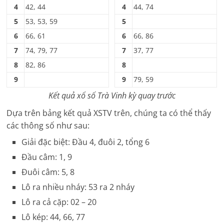
4
42, 44
4
44, 74
5
53, 53, 59
5
6
66, 61
6
66, 86
7
74, 79, 77
7
37, 77
8
82, 86
8
9
9
79, 59
Kết quả xổ số
Trà Vinh
kỳ quay trước
Dựa trên bảng kết quả
XSTV
trên, chúng ta có thể thấy
các thông số như sau:
Giải đặc biệt: Đầu 4, đuôi 2, tổng 6
Đầu câm: 1, 9
Đuôi câm: 5, 8
Lô ra nhiều nháy: 53 ra 2 nháy
Lô ra cả cặp: 02 – 20
Lô kép: 44, 66, 77