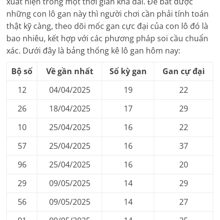
xuất hiện trong một thời gian khá dài. Để bắt được
những con lô gan này thì người chơi cần phải tính toán
thật kỹ càng, theo dõi mốc gan cực đại của con lô đó là
bao nhiêu, kết hợp với các phương pháp soi cầu chuẩn
xác. Dưới đây là bảng thống kê lô gan hôm nay:
Bộ số
Về gần nhất
Số kỳ gan
Gan cự đại
12
04/04/2025
19
22
26
18/04/2025
17
29
10
25/04/2025
16
22
57
25/04/2025
16
37
96
25/04/2025
16
20
29
09/05/2025
14
29
56
09/05/2025
14
27