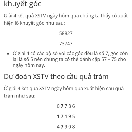
khuyết góc
Giải 4 kết quả
XSTV
ngày hôm qua chúng ta thấy có xuất
hiện lô khuyết góc như sau:
58827
73747
Ở giải 4 có các bộ số với các góc đều là số 7, góc còn
lại là số 5 nên chúng ta có thể đánh cặp 57 – 75 cho
ngày hôm nay.
Dự đoán
XSTV
theo cầu quả trám
Ở giải 4 kết quả
XSTV
ngày hôm qua xuất hiện cầu quả
trám như sau:
0
7
7
8
6
1
7
1
9
5
4
7
9
0
8