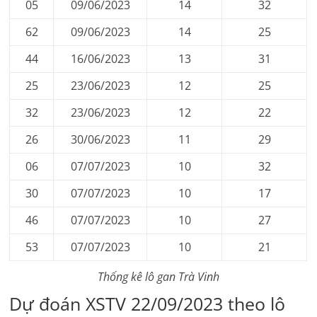
05
09/06/2023
14
32
62
09/06/2023
14
25
44
16/06/2023
13
31
25
23/06/2023
12
25
32
23/06/2023
12
22
26
30/06/2023
11
29
06
07/07/2023
10
32
30
07/07/2023
10
17
46
07/07/2023
10
27
53
07/07/2023
10
21
Thống kê lô gan
Trà Vinh
Dự đoán
XSTV
22/09/2023 theo lô