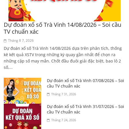
Dự đoán xổ số Trà Vinh 14/08/2026 – Soi cầu
TV chuẩn xác
Tháng 8 7, 2026
Dự đoán xổ số Trà Vinh 14/08/2026 dựa trên phân tích, thống
kê kết quả XSTV trong những kỳ quay gần nhất để chọn ra
những cặp số may mắn. Chốt đầu đuôi giải đặc biệt, bao lô 2
số,...
Dự đoán xổ số Trà Vinh 07/08/2026 – Soi
cầu TV chuẩn xác
Tháng 7 31, 2026
Dự đoán xổ số Trà Vinh 31/07/2026 – Soi
cầu TV chuẩn xác
Tháng 7 24, 2026