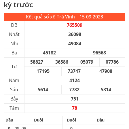
kỳ trước
Kết quả sổ xố
Trà Vinh
– 15-09-2023
ĐB
765509
Nhất
36098
Nhì
49084
Ba
45182
96568
58827
36586
05079
07786
Tư
17195
73747
47908
Năm
4124
Sáu
5614
7782
5314
Bảy
751
Tám
78
Đầu
Đuôi
Đuôi
Đầu
0
09, 08
0