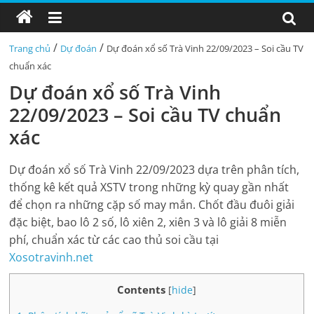
/
/
Trang chủ
Dự đoán
Dự đoán xổ số Trà Vinh 22/09/2023 – Soi cầu TV
chuẩn xác
Dự đoán xổ số Trà Vinh
22/09/2023 – Soi cầu TV chuẩn
xác
Dự đoán xổ số
Trà Vinh
22/09/2023
dựa trên phân tích,
thống kê kết quả
XSTV
trong những kỳ quay gần nhất
để chọn ra những cặp số may mắn. Chốt đầu đuôi giải
đặc biệt, bao lô 2 số, lô xiên 2, xiên 3 và lô giải 8 miễn
phí, chuẩn xác từ các cao thủ soi cầu tại
Xosotravinh.net
Contents
[
hide
]