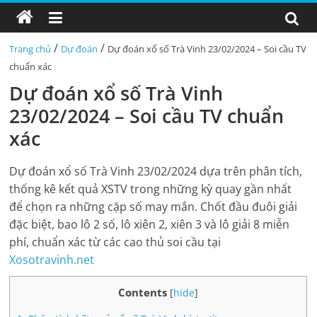
/
/
Trang chủ
Dự đoán
Dự đoán xổ số Trà Vinh 23/02/2024 – Soi cầu TV
chuẩn xác
Dự đoán xổ số Trà Vinh
23/02/2024 – Soi cầu TV chuẩn
xác
Dự đoán xổ số
Trà Vinh
23/02/2024
dựa trên phân tích,
thống kê kết quả
XSTV
trong những kỳ quay gần nhất
để chọn ra những cặp số may mắn. Chốt đầu đuôi giải
đặc biệt, bao lô 2 số, lô xiên 2, xiên 3 và lô giải 8 miễn
phí, chuẩn xác từ các cao thủ soi cầu tại
Xosotravinh.net
Contents
[
hide
]