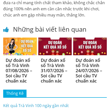
đưa ra chỉ mang tính chất tham khảo, không chắc chắn
đúng 100% nên anh em cần cân nhắc trước khi chơi,
chúc anh em gặp nhiều may mắn, thắng lớn.
Những bài viết liên quan
Dự đoán xổ
Dự đoán xổ
Dự đoán xổ
số Trà Vinh
số Trà Vinh
số Trà Vinh
07/08/2026 –
31/07/2026 –
24/07/2026 –
Soi cầu TV
Soi cầu TV
Soi cầu TV
chuẩn xác
chuẩn xác
chuẩn xác
Thống Kê
Kết quả Trà Vinh 100 ngày gần nhất